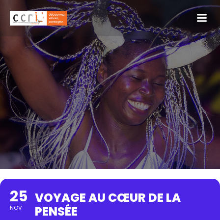
25
VOYAGE AU CŒUR DE LA
PENSÉE
NOV