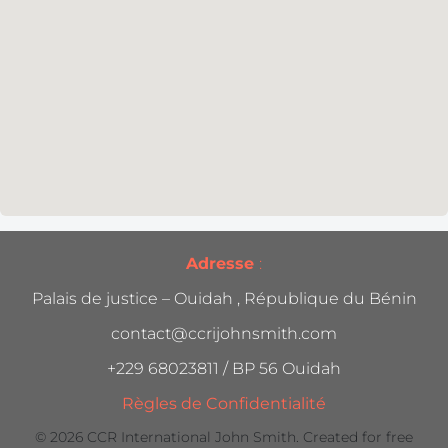
Adresse
:
Palais de justice – Ouidah , République du Bénin
contact@ccrijohnsmith.com
+229 68023811 / BP 56 Ouidah
Règles de Confidentialité
© 2026 CCR International John Smith. Created for free