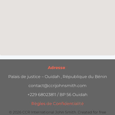
Adresse
:
Palais de justice – Ouidah , République du Bénin
contact@ccrijohnsmith.com
+229 68023811 / BP 56 Ouidah
Règles de Confidentialité
© 2026 CCR International John Smith. Created for free