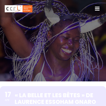
17
« LA BELLE ET LES BÊTES » DE
LAURENCE ESSOHAM GNARO
APR