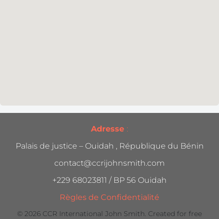
Adresse
:
Palais de justice – Ouidah , République du Bénin
contact@ccrijohnsmith.com
+229 68023811 / BP 56 Ouidah
Règles de Confidentialité
© 2026 CCR International John Smith. Created for free