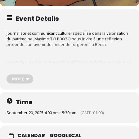
Event Details
Journaliste et communicant culturel spécialisé dans la valorisation
du patrimoine, Maxime TCHIBOZO nous invite à une réflexion
profonde sur l’avenir du métier de forgeron au Bénin.
Longtemps au cœur des sociétés africaines, le forgeron incarne un
savoir-faire ancestral, mêlant technique, spiritualité et lien social.
Mais face à la modernité et à la perte d’intérêt des jeunes
générations, ce métier se fragilise. Cette conférence est l’occasion
MORE
de redécouvrir cette figure emblématique du patrimoine vivant, de
comprendre ses enjeux contemporains, et de s’interroger sur les
voies possibles pour préserver et faire renaître cette mémoire du
Time
feu.
September 20, 2025 4:00 pm - 5:30 pm
(GMT+01:00)
Entrée libre – tout public
CALENDAR
GOOGLECAL