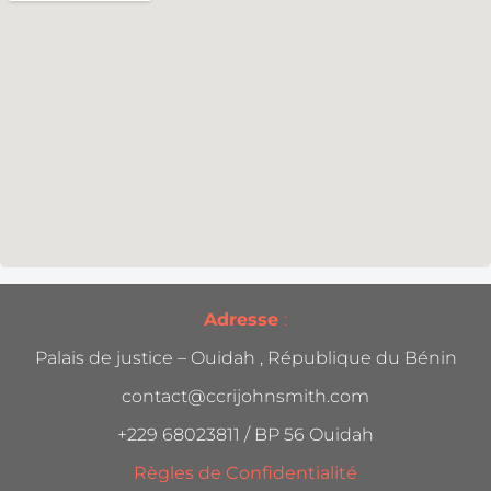
Adresse
:
Palais de justice – Ouidah , République du Bénin
contact@ccrijohnsmith.com
+229 68023811 / BP 56 Ouidah
Règles de Confidentialité