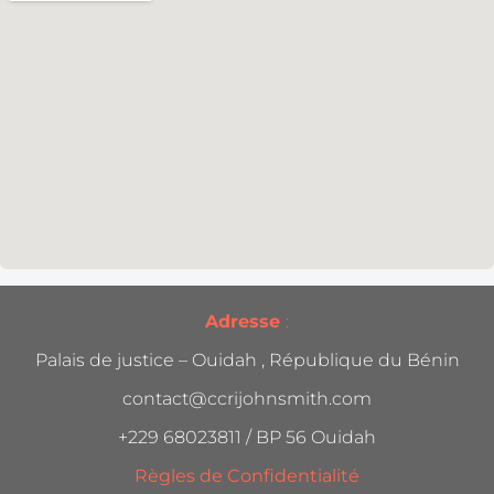
Adresse
:
Palais de justice – Ouidah , République du Bénin
contact@ccrijohnsmith.com
+229 68023811 / BP 56 Ouidah
Règles de Confidentialité