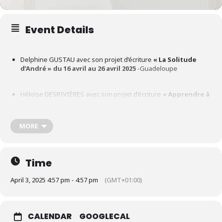
Event Details
Delphine GUSTAU avec son projet d’écriture
« La Solitude
d’André »
du 16 avril au 26 avril 2025
-Guadeloupe
Héloïse DESRIVIÈRES avec son projet d’écriture
« Apprendre à
se taire » du 20 avril au 25 avril 2025
France.
MORE
Anyès NOEL avec son projet d’écriture
« Chyen K. » du 26 avril
au 10 mai 2025
Guadeloupe .
Time
Création sonore avec Lélio PLOTTON
du 20 avril au 04 mai
2025
, suite au travail d’Héloïse DESRIVIÈRES
April 3, 2025 4:57 pm - 4:57 pm
(GMT+01:00)
CALENDAR
GOOGLECAL