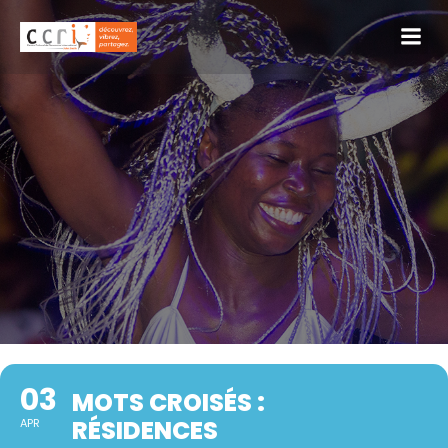
03
MOTS CROISÉS :
RÉSIDENCES
APR