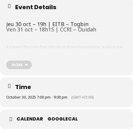
Event Details
Jeu 30 oct – 19h | EITB – Togbin
Ven 31 oct – 18h15 | CCRI – Ouidah
À travers l’histoire d’un Africain et d’une Européenne, la pièce met
en lumière les défis des couples mixtes, confrontés aux préjugés,
aux fractures héritées de l’histoire et aux fragilités de l’amour.
Véritable cri poétique, 𝐋𝐀 𝐍𝐎𝐘𝐄́𝐄 questionne l’identité, le vivre-
MORE
ensemble et le désir d’émancipation. Mêlant théâtre, danse et
chant, ce spectacle offre une fresque artistique d’une grande
intensité, révélant toute la complexité et la beauté des rencontres
humaines.
Time
October 30, 2025 7:00 pm - 9:00 pm
(GMT+01:00)
CALENDAR
GOOGLECAL