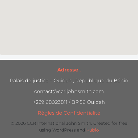
Adresse
:
Palais de justice – Ouidah , République du Bénin
contact@ccrijohnsmith.com
+229 68023811 / BP 56 Ouidah
Règles de Confidentialité
© 2026 CCR International John Smith. Created for free
using WordPress and
Kubio