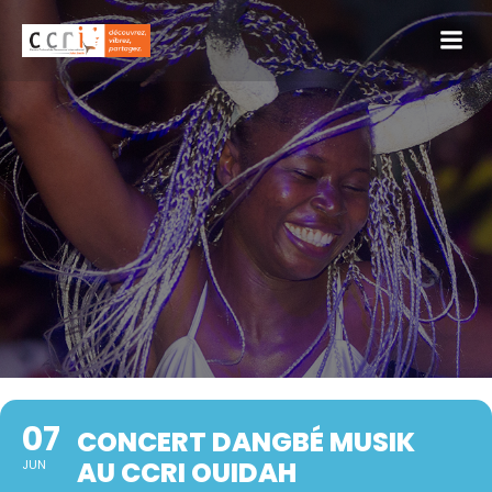
07
CONCERT DANGBÉ MUSIK
AU CCRI OUIDAH
JUN