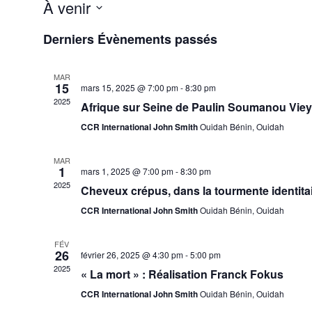
À venir
S
Derniers Évènements passés
é
l
e
c
MAR
15
t
mars 15, 2025 @ 7:00 pm
-
8:30 pm
i
2025
Afrique sur Seine de Paulin Soumanou Vie
o
n
CCR International John Smith
Ouidah Bénin, Ouidah
n
e
MAR
z
1
mars 1, 2025 @ 7:00 pm
-
8:30 pm
u
2025
n
Cheveux crépus, dans la tourmente identita
e
CCR International John Smith
Ouidah Bénin, Ouidah
d
a
t
FÉV
e
26
février 26, 2025 @ 4:30 pm
-
5:00 pm
.
2025
« La mort » : Réalisation Franck Fokus
CCR International John Smith
Ouidah Bénin, Ouidah