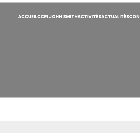
ACCUEIL
CCRI JOHN SMITH
ACTIVITÉS
ACTUALITÉS
CON