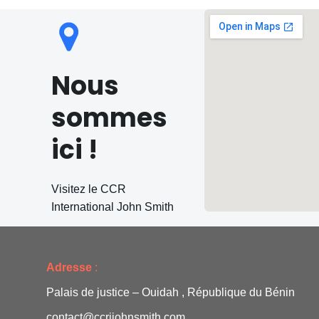
o
n
d
Nous
e
sommes
v
ici !
u
Visitez le CCR
e
International John Smith
s
É
Adresse
:
v
Palais de justice – Ouidah , République du Bénin
contact@ccrijohnsmith.com