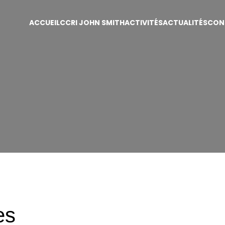
ACCUEIL
CCRI JOHN SMITH
ACTIVITÉS
ACTUALITÉS
CON
es