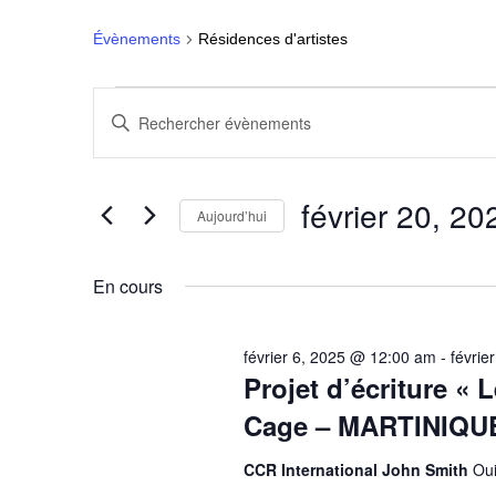
Évènements
Résidences d'artistes
Évènements
R
S
a
for
e
i
s
i
février
c
février 20, 20
r
Aujourd’hui
m
20,
h
S
o
é
t
En cours
l
-
2025
e
e
c
c
l
r
t
é
février 6, 2025 @ 12:00 am
-
févrie
i
.
Projet d’écriture «
o
c
R
n
e
Cage – MARTINIQU
n
c
h
e
h
z
CCR International John Smith
Oui
e
e
u
r