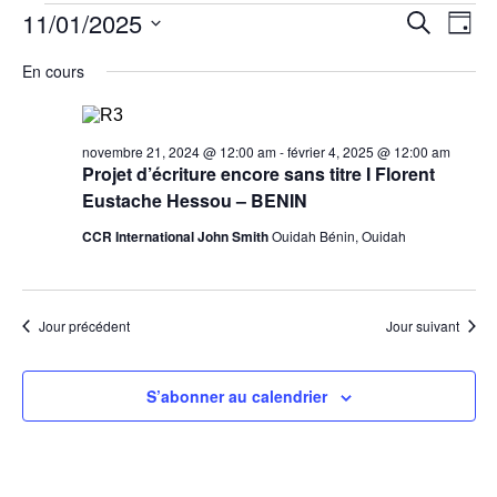
11/01/2025
Évènements
N
R
R
J
e
S
o
a
c
for
e
é
En cours
u
h
l
r
v
e
e
janvier
c
r
c
i
c
t
novembre 21, 2024 @ 12:00 am
-
février 4, 2025 @ 12:00 am
h
11,
h
i
g
Projet d’écriture encore sans titre I Florent
e
o
Eustache Hessou – BENIN
a
2025
n
e
n
CCR International John Smith
Ouidah Bénin, Ouidah
t
e
r
z
i
u
c
n
o
Jour précédent
Jour suivant
e
d
h
n
a
t
S’abonner au calendrier
d
e
e
.
e
e
v