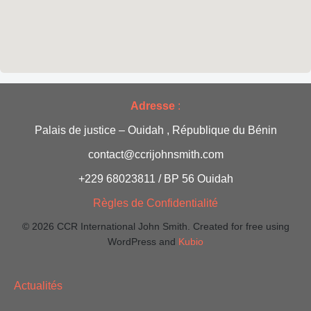
d
e
v
Adresse
:
u
Palais de justice – Ouidah , République du Bénin
e
contact@ccrijohnsmith.com
s
+229 68023811 / BP 56 Ouidah
É
Règles de Confidentialité
v
© 2026 CCR International John Smith. Created for free using
WordPress and
Kubio
è
Actualités
n