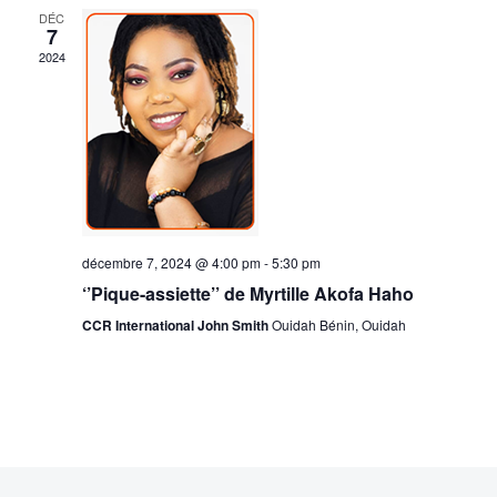
e
e
DÉC
.
e
7
e
2024
v
t
u
n
e
s
a
É
v
v
décembre 7, 2024 @ 4:00 pm
-
5:30 pm
i
è
‘’Pique-assiette’’ de Myrtille Akofa Haho
CCR International John Smith
Ouidah Bénin, Ouidah
g
n
e
a
m
t
e
i
n