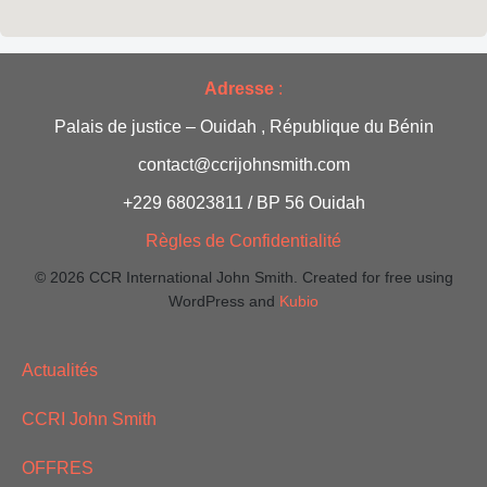
è
n
Adresse
:
e
Palais de justice – Ouidah , République du Bénin
m
contact@ccrijohnsmith.com
e
+229 68023811 / BP 56 Ouidah
n
Règles de Confidentialité
© 2026 CCR International John Smith. Created for free using
t
WordPress and
Kubio
s
Actualités
CCRI John Smith
OFFRES