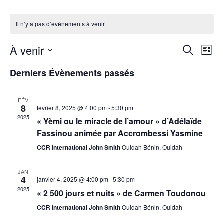
Il n’y a pas d’évènements à venir.
À venir
N
R
R
L
e
S
i
a
c
e
Derniers Évènements passés
é
s
h
l
t
v
e
e
e
c
r
c
i
FÉV
c
8
t
février 8, 2025 @ 4:00 pm
-
5:30 pm
h
h
i
g
2025
« Yèmi ou le miracle de l’amour » d’Adélaïde
e
o
Fassinou animée par Accrombessi Yasmine
a
n
e
n
CCR International John Smith
Ouidah Bénin, Ouidah
t
e
r
z
i
u
JAN
c
4
n
janvier 4, 2025 @ 4:00 pm
-
5:30 pm
o
e
2025
« 2 500 jours et nuits » de Carmen Toudonou
d
h
n
a
CCR International John Smith
Ouidah Bénin, Ouidah
t
d