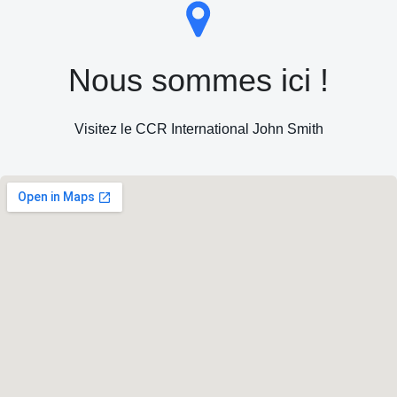
t
o
n
Nous sommes ici !
d
Visitez le CCR International John Smith
e
v
u
e
s
É
v