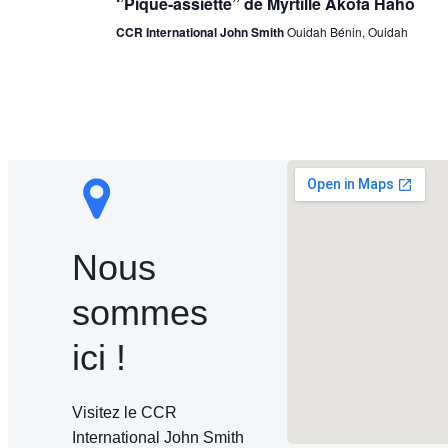
‘’Pique-assiette’’ de Myrtille Akofa Haho
CCR International John Smith
Ouidah Bénin, Ouidah
Nous
sommes
ici !
Visitez le CCR
International John Smith