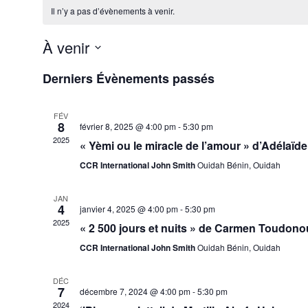
Il n’y a pas d’évènements à venir.
À venir
S
Derniers Évènements passés
é
l
e
c
FÉV
8
t
février 8, 2025 @ 4:00 pm
-
5:30 pm
i
2025
« Yèmi ou le miracle de l’amour » d’Adéla
o
n
CCR International John Smith
Ouidah Bénin, Ouidah
n
e
JAN
z
4
janvier 4, 2025 @ 4:00 pm
-
5:30 pm
u
2025
n
« 2 500 jours et nuits » de Carmen Toudono
e
CCR International John Smith
Ouidah Bénin, Ouidah
d
a
t
DÉC
e
7
décembre 7, 2024 @ 4:00 pm
-
5:30 pm
.
2024