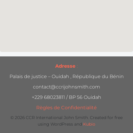
Adresse
:
Palais de justice – Ouidah , République du Bénin
contact@ccrijohnsmith.com
+229 68023811 / BP 56 Ouidah
Règles de Confidentialité
© 2026 CCR International John Smith. Created for free
using WordPress and
Kubio