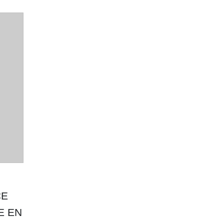
CE
E EN