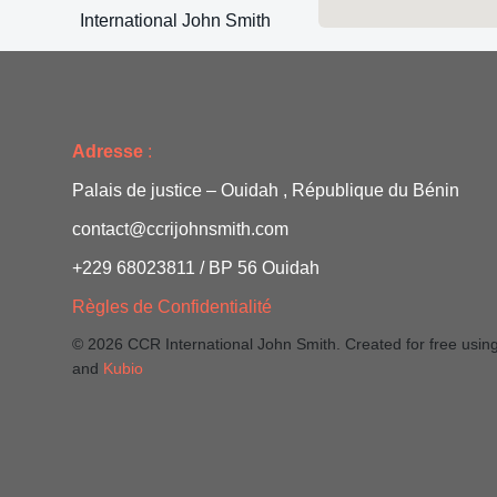
International John Smith
Adresse
:
Palais de justice – Ouidah , République du Bénin
contact@ccrijohnsmith.com
+229 68023811 / BP 56 Ouidah
Règles de Confidentialité
© 2026 CCR International John Smith. Created for free usi
and
Kubio