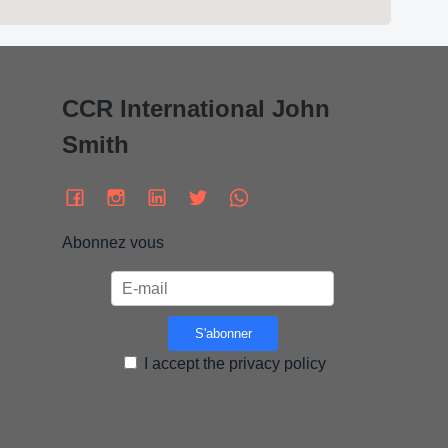
CCR International John
Smith
Abonnez vous
I accept the privacy policy