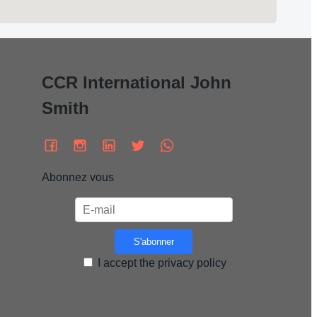
CCR International John
Smith
Abonnez vous
I accept the privacy policy