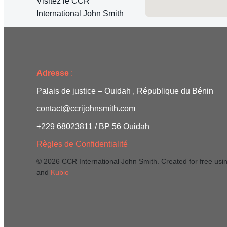
Visitez le CCR
International John Smith
Adresse
:
Palais de justice – Ouidah , République du Bénin
contact@ccrijohnsmith.com
+229 68023811 / BP 56 Ouidah
Règles de Confidentialité
© 2026 CCR International John Smith. Created for free us
and
Kubio