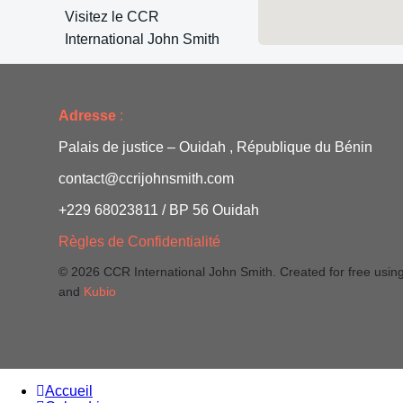
Visitez le CCR
International John Smith
Adresse
:
Palais de justice – Ouidah , République du Bénin
contact@ccrijohnsmith.com
+229 68023811 / BP 56 Ouidah
Règles de Confidentialité
© 2026 CCR International John Smith. Created for free usi
and
Kubio
Accueil