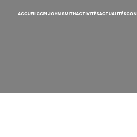
ACCUEIL
CCRI JOHN SMITH
ACTIVITÉS
ACTUALITÉS
CON