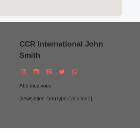
CCR International John
Smith
Abonnez vous
[newsletter_form type="minimal"]