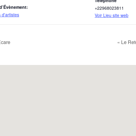
Téléphone
 d’Évènement:
+22968023811
d'artistes
Voir Lieu site web
Ecare
« Le Ret